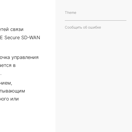
Theme
Сообщить об ошибке
етей связи
ONE Secure SD-WAN
очка управления
ется в
.
нием,
батывающим
ного или