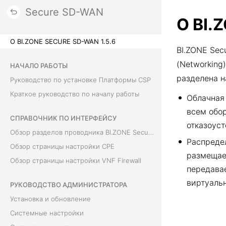
Secure SD-WAN
О BI.
О BI.ZONE SECURE SD-WAN 1.5.6
BI.ZONE Sec
(Networking
НАЧАЛО РАБОТЫ
разделена 
Руководство по установке Платформы CSP
Краткое руководство по началу работы
Облачная
всем обо
СПРАВОЧНИК ПО ИНТЕРФЕЙСУ
отказоуст
Обзор разделов проводника BI.ZONE Secure SD-WAN
Распреде
Обзор страницы настройки CPE
размещае
Обзор страницы настройки VNF Firewall
передава
виртуаль
РУКОВОДСТВО АДМИНИСТРАТОРА
Установка и обновление
Системные настройки