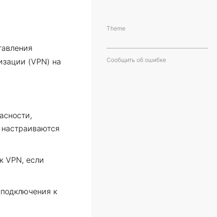
Theme
тавления
Сообщить об ошибке
изации (VPN) на
асности,
к настраиваются
к VPN, если
 подключения к