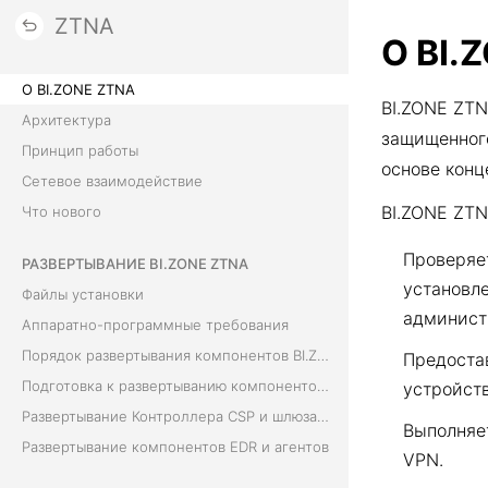
ZTNA
О BI.
О BI.ZONE ZTNA
BI.ZONE ZTN
Архитектура
защищенного
Принцип работы
основе конц
Сетевое взаимодействие
BI.ZONE ZT
Что нового
Проверяет
РАЗВЕРТЫВАНИЕ BI.ZONE ZTNA
установл
Файлы установки
админист
Аппаратно-программные требования
Порядок развертывания компонентов BI.ZONE ZTNA
Предоста
Подготовка к развертыванию компонентов BI.ZONE ZTNA
устройст
Развертывание Контроллера CSP и шлюза CPE
Выполняе
Развертывание компонентов EDR и агентов
VPN.